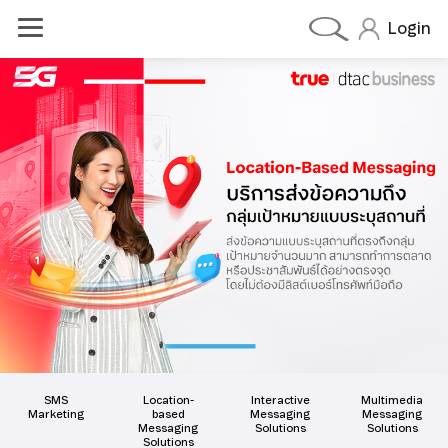
Login
dtac BIZ 5G MAX DATA
dtac BIZ 5G MAX VOICE
dtac BIZ 5G MAX DEVICE
olutions
OneCall
Cloud PBX
Cloud Contect Center
SMS
Location-
Interactive
Multimedia
Marketing
based
Messaging
Messaging
Messaging
Solutions
Solutions
Solutions