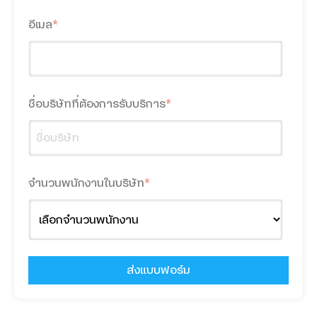
Microsoft 365
อีเมล
*
Teamwork
5G FWA
ชื่อบริษัทที่ต้องการรับบริการ
*
True Gigatex Fiber
Business Fixed IP
Corporate Internet
จำนวนพนักงานในบริษัท
*
Network Solution
TRUE SD-WAN
Ethernet Fiber
Domain Name & Web Hosting