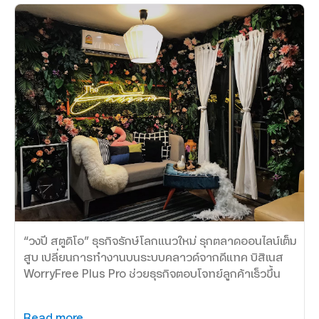
“วงปี สตูดิโอ” ธุรกิจรักษ์โลกแนวใหม่ รุกตลาดออนไลน์เต็ม
สูบ เปลี่ยนการทำงานบนระบบคลาวด์จากดีแทค บิสิเนส
WorryFree Plus Pro ช่วยธุรกิจตอบโจทย์ลูกค้าเร็วขึ้น
Read more