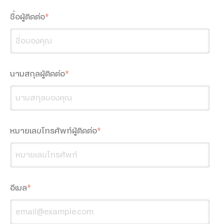
ชื่อผู้ติดต่อ
*
dtac Mobile Security
นามสกุลผู้ติดต่อ
*
Smart Connect
SMS Marketing
Location-based Messaging
หมายเลขโทรศัพท์ผู้ติดต่อ
*
Interactive Messaging
Multimedia Messaging
อีเมล
*
Google Workspace
Google Workspace for Education