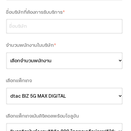
Microsoft 365
ชื่อบริษัทที่ต้องการรับบริการ
*
Teamwork
5G FWA
จำนวนพนักงานในบริษัท
*
True Gigatex Fiber
Business Fixed IP
Corporate Internet
เลือกแพ็กเกจ
Network Solution
TRUE SD-WAN
Ethernet Fiber
เลือกแพ็กเกจเน้นดิจิตอลพร้อมโซลูชัน
Domain Name & Web Hosting