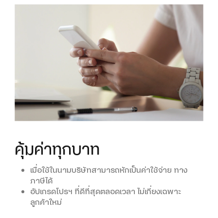
คุ้มค่าทุกบาท
คุมค่าใช้จ่ายง่าย
จัดการง่าย ด้วย
MyBusiness
เมื่อใช้ในนามบริษัทสามารถหักเป็นค่าใช้จ่าย ทาง
ป้องกันการสมัครบริการเสริมอื่น ๆ จาก SMS
ภาษีได้
ไม่มีค่าใช้จ่ายจากเน็ตที่ใช้เกิน
อัปเกรดโปรฯ ที่ดีที่สุดตลอดเวลา ไม่เกี่ยงเฉพาะ
จัดการแพ็กเกจทั้งบริษัทผ่านออนไลน์ 24 ชม.
ลูกค้าใหม่
นำส่งและหักภาษี ณ ที่จ่ายให้อัตโนมัติ