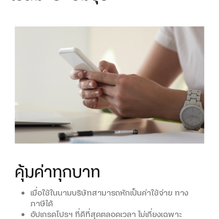
คุ้มค่าทุกบาท
คุมค่าใช้จ่ายง่าย
จัดการง่าย ด้วย
MyBusiness
เมื่อใช้ในนามบริษัทสามารถหักเป็นค่าใช้จ่าย ทาง
ป้องกันการสมัครบริการเสริมอื่น ๆ จาก SMS
ภาษีได้
ไม่มีค่าใช้จ่ายจากเน็ตที่ใช้เกิน
อัปเกรดโปรฯ ที่ดีที่สุดตลอดเวลา ไม่เกี่ยงเฉพาะ
จัดการแพ็กเกจทั้งบริษัทผ่านออนไลน์ 24 ชม.