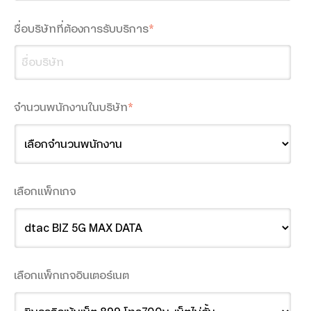
Microsoft 365
ชื่อบริษัทที่ต้องการรับบริการ
*
Teamwork
5G FWA
จำนวนพนักงานในบริษัท
*
True Gigatex Fiber
Business Fixed IP
Corporate Internet
เลือกแพ็กเกจ
Network Solution
TRUE SD-WAN
Ethernet Fiber
เลือกแพ็กเกจอินเตอร์เนต
Domain Name & Web Hosting