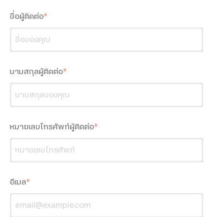
ชื่อผู้ติดต่อ
*
dtac Mobile Security
นามสกุลผู้ติดต่อ
*
Smart Connect
SMS Marketing
Location-based Messaging
หมายเลขโทรศัพท์ผู้ติดต่อ
*
Interactive Messaging
Multimedia Messaging
อีเมล
*
Google Workspace
Google Workspace for Education