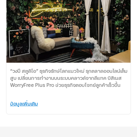
“วงปี สตูดิโอ” ธุรกิจรักษ์โลกแนวใหม่ รุกตลาดออนไลน์เต็ม
สูบ เปลี่ยนการทำงานบนระบบคลาวด์จากดีแทค บิสิเนส
WorryFree Plus Pro ช่วยธุรกิจตอบโจทย์ลูกค้าเร็วขึ้น
ข้อมูลเพิ่มเติม