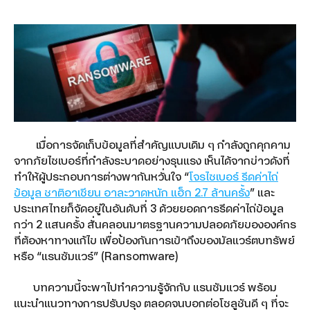
dtac Mobile Security
Smart Connect
SMS Marketing
เมื่อการจัดเก็บข้อมูลที่สำคัญแบบเดิม ๆ กำลังถูกคุกคาม
จากภัยไซเบอร์ที่กำลังระบาดอย่างรุนแรง เห็นได้จากข่าวดังที่
Location-based Messaging
ทำให้ผู้ประกอบการต่างพากันหวั่นใจ “
โจรไซเบอร์ รีดค่าไถ่
ข้อมูล ชาติอาเซียน อาละวาดหนัก แฮ็ก 2.7 ล้านครั้ง
” และ
Interactive Messaging
ประเทศไทยก็จัดอยู่ในอันดับที่ 3 ด้วยยอดการรีดค่าไถ่ข้อมูล
กว่า 2 แสนครั้ง สั่นคลอนมาตรฐานความปลอดภัยขององค์กร
Multimedia Messaging
ที่ต้องหาทางแก้ไข เพื่อป้องกันการเข้าถึงของมัลแวร์ตบทรัพย์
หรือ “แรนซัมแวร์” (Ransomware)
Google Workspace
บทความนี้จะพาไปทำความรู้จักกับ แรนซัมแวร์ พร้อม
Google Workspace for Education
แนะนำแนวทางการปรับปรุง ตลอดจนบอกต่อโซลูชันดี ๆ ที่จะ