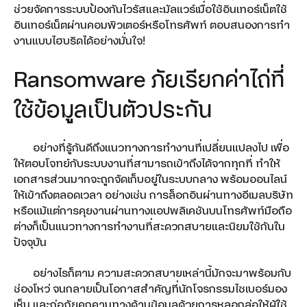
ช่วยจัดการระบบป้องกันไวรัสและมัลแวร์เมื่อใช้อินเทอร์เน็ตใช้
Microsoft 365
อินเทอร์เน็ตผ่านคอมพิวเตอร์หรือโทรศัพท์ ตอบสนองการทำ
งานแบบไฮบริดได้อย่างมั่นใจ!
Teamwork
Ransomware ภัยเรียกค่าไถ่ที่
5G FWA
ใช้ข้อมูลเป็นตัวประกัน
True Gigatex Fiber
Business Fixed IP
อย่างที่รู้กันดีถึงแนวทางการทำงานที่เปลี่ยนแปลงไป เพื่อ
ให้ตอบโจทย์กับระบบงานที่สามารถเข้าถึงได้จากทุกที่ ทำให้
Corporate Internet
เอกสารส่วนมากจะถูกจัดเก็บอยู่ในระบบกลาง พร้อมออนไลน์
ให้เข้าถึงตลอดเวลา อย่างเช่น การล็อกอินผ่านทางอีเมลบริษัท
Network Solution
หรือแม้แต่การคุยงานผ่านทางแอปพลิเคชันบนโทรศัพท์มือถือ
TRUE SD-WAN
ต่างก็เป็นแนวทางการทำงานที่สะดวกสบายและนิยมใช้กันใน
ปัจจุบัน
Ethernet Fiber
อย่างไรก็ตาม ความสะดวกสบายเหล่านี้มักจะมาพร้อมกับ
Domain Name & Web Hosting
ช่องโหว่ จนกลายเป็นโอกาสสำคัญที่นักโจรกรรมไซเบอร์มอง
เห็น และก่อภัยคุกคามทางด้านข้อมูลด้วยการหลอกล่อให้ผู้ใช้