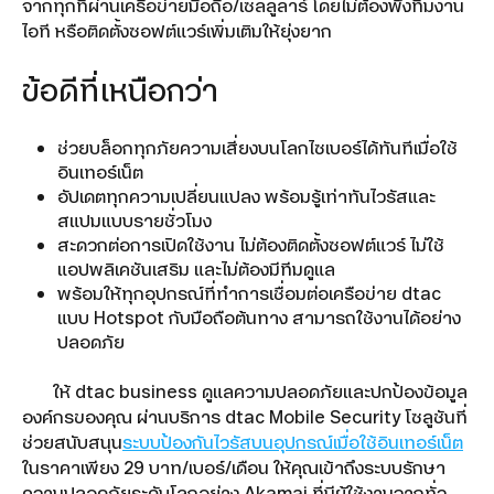
จากทุกที่ผ่านเครือข่ายมือถือ/เซลลูลาร์ โดยไม่ต้องพึ่งทีมงาน
ไอที หรือติดตั้งซอฟต์แวร์เพิ่มเติมให้ยุ่งยาก
ข้อดีที่เหนือกว่า
ช่วยบล็อกทุกภัยความเสี่ยงบนโลกไซเบอร์ได้ทันทีเมื่อใช้
อินเทอร์เน็ต
อัปเดตทุกความเปลี่ยนแปลง พร้อมรู้เท่าทันไวรัสและ
สแปมแบบรายชั่วโมง
สะดวกต่อการเปิดใช้งาน ไม่ต้องติดตั้งซอฟต์แวร์ ไม่ใช้
แอปพลิเคชันเสริม และไม่ต้องมีทีมดูแล
พร้อมให้ทุกอุปกรณ์ที่ทำการเชื่อมต่อเครือข่าย dtac
แบบ Hotspot กับมือถือต้นทาง สามารถใช้งานได้อย่าง
ปลอดภัย
ให้ dtac business ดูแลความปลอดภัยและปกป้องข้อมูล
องค์กรของคุณ ผ่านบริการ dtac Mobile Security โซลูชันที่
ช่วยสนับสนุน
ระบบป้องกันไวรัสบนอุปกรณ์เมื่อใช้อินเทอร์เน็ต
ในราคาเพียง 29 บาท/เบอร์/เดือน ให้คุณเข้าถึงระบบรักษา
ความปลอดภัยระดับโลกอย่าง Akamai ที่มีผู้ใช้งานจากทั่ว