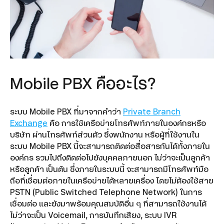
Microsoft 365
Teamwork
5G FWA
Mobile PBX คืออะไร?
True Gigatex Fiber
Business Fixed IP
ระบบ Mobile PBX ที่มาจากคำว่า
Private Branch
Corporate Internet
Exchange
คือ การใช้เครือข่ายโทรศัพท์ภายในองค์กรหรือ
บริษัท ผ่านโทรศัพท์ส่วนตัว ซึ่งพนักงาน หรือผู้ที่ใช้งานใน
Network Solution
ระบบ Mobile PBX นี้จะสามารถติดต่อสื่อสารกันได้ทั้งภายใน
องค์กร รวมไปถึงติดต่อไปยังบุคคลภายนอก ไม่ว่าจะเป็นลูกค้า
TRUE SD-WAN
หรือลูกค้า เป็นต้น ซึ่งภายในระบบนี้ จะสามารถมีโทรศัพท์มือ
ถือที่เชื่อมต่อภายในเครือข่ายได้หลายเครื่อง โดยไม่ต้องใช้สาย
Ethernet Fiber
PSTN (Public Switched Telephone Network) ในการ
เชื่อมต่อ และยังมาพร้อมคุณสมบัติอื่น ๆ ที่สามารถใช้งานได้
Domain Name & Web Hosting
ไม่ว่าจะเป็น Voicemail, การบันทึกเสียง, ระบบ IVR