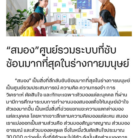
Microsoft 365
Teamwork
5G FWA
“สมอง”ศูนย์รวมระบบที่ซับ
True Gigatex Fiber
ซ้อนมากที่สุดในร่างกายมนุษย์
Business Fixed IP
Corporate Internet
“สมอง” เป็นสิ่งที่ลึกลับซับซ้อนมากที่สุดในร่างกายมนุษย์
เป็นศูนย์รวมประสบการณ์ ความคิด ความทรงจำ การ
Network Solution
วิเคราะห์ ตัดสินใจ และทักษะเฉพาะตัวของแต่ละบุคคล ที่ผ่าน
TRUE SD-WAN
มามีการศึกษาระบบการทำงานของสมองเพื่อให้มนุษย์เข้าใจ
ตัวเองมากขึ้น เป็นหนึ่งสิ่งที่ช่วยแยกแยะความแตกต่างของ
Ethernet Fiber
แต่ละบุคคล โดยหากเจาะลึกตามความคิดของแต่ละคน สมอง
เราแบ่งออกเป็นสามส่วนคือ ส่วนของสัญชาตญาณ ส่วนของ
Domain Name & Web Hosting
อารมณ์ และส่วนของเหตุผล ซึ่งในหนึ่งวันตัดสินใจประมาณ
30,000 กว่าครั้ง ทั้งที่รู้ตัวและไม่รู้ตัว ดังนั้นสัดส่วนของการ