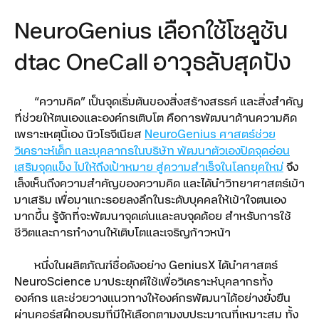
NeuroGenius เลือกใช้โซลูชัน
dtac OneCall อาวุธลับสุดปัง
“ความคิด” เป็นจุดเริ่มต้นของสิ่งสร้างสรรค์ และสิ่งสำคัญ
ที่ช่วยให้ตนเองและองค์กรเติบโต คือการพัฒนาด้านความคิด
เพราะเหตุนี้เอง นิวโรจีเนียส
NeuroGenius ศาสตร์ช่วย
วิเคราะห์เด็ก และบุคลากรในบริษัท พัฒนาตัวเองปิดจุดอ่อน
เสริมจุดแข็ง ไปให้ถึงเป้าหมาย สู่ความสำเร็จในโลกยุคใหม่
จึง
เล็งเห็นถึงความสำคัญของความคิด และได้นำวิทยาศาสตร์เข้า
มาเสริม เพื่อมาแกะรอยลงลึกในระดับบุคคลให้เข้าใจตนเอง
มากขึ้น รู้จักที่จะพัฒนาจุดเด่นและลบจุดด้อย สำหรับการใช้
ชีวิตและการทำงานให้เติบโตและเจริญก้าวหน้า
หนึ่งในผลิตภัณฑ์ชื่อดังอย่าง GeniusX ได้นำศาสตร์
NeuroScience มาประยุกต์ใช้เพื่อวิเคราะห์บุคลากรทั้ง
องค์กร และช่วยวางแนวทางให้องค์กรพัฒนาได้อย่างยั่งยืน
ผ่านคอร์สฝึกอบรมที่มีให้เลือกตามงบประมาณที่เหมาะสม ทั้ง