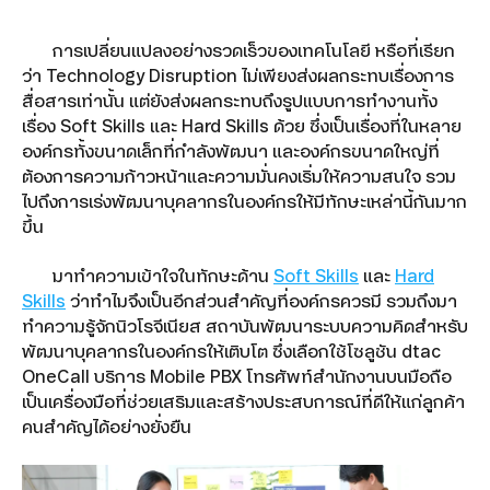
การเปลี่ยนแปลงอย่างรวดเร็วของเทคโนโลยี หรือที่เรียก
ว่า Technology Disruption ไม่เพียงส่งผลกระทบเรื่องการ
สื่อสารเท่านั้น แต่ยังส่งผลกระทบถึงรูปแบบการทำงานทั้ง
dtac Mobile Security
เรื่อง Soft Skills และ Hard Skills ด้วย ซึ่งเป็นเรื่องที่ในหลาย
องค์กรทั้งขนาดเล็กที่กำลังพัฒนา และองค์กรขนาดใหญ่ที่
Smart Connect
ต้องการความก้าวหน้าและความมั่นคงเริ่มให้ความสนใจ รวม
ไปถึงการเร่งพัฒนาบุคลากรในองค์กรให้มีทักษะเหล่านี้กันมาก
SMS Marketing
ขึ้น
Location-based Messaging
มาทำความเข้าใจในทักษะด้าน
Soft Skills
และ
Hard
Skills
ว่าทำไมจึงเป็นอีกส่วนสำคัญที่องค์กรควรมี รวมถึงมา
Interactive Messaging
ทำความรู้จักนิวโรจีเนียส สถาบันพัฒนาระบบความคิดสำหรับ
พัฒนาบุคลากรในองค์กรให้เติบโต ซึ่งเลือกใช้โซลูชัน dtac
Multimedia Messaging
OneCall บริการ Mobile PBX โทรศัพท์สำนักงานบนมือถือ
เป็นเครื่องมือที่ช่วยเสริมและสร้างประสบการณ์ที่ดีให้แก่ลูกค้า
Google Workspace
คนสำคัญได้อย่างยั่งยืน
Google Workspace for Education