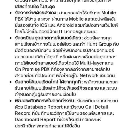
Cloud PBX ทั่วไป สามารถรับทุกสายด้วยคุณภาพ
เสียงที่คมชัด ไม่สะดุด
จัดการง่ายด้วยตัวเอง
: สามารถเข้าใช้บริการ Mobile
PBX ได้ง่าย สะดวก ผ่านทาง Mobile และแอปพลิเคชัน
ซึ่งรองรับทั้ง iOS และ Android รวมถึงช่องทางเว็บไซต์
โดยไม่จำเป็นต้องมีฝ่าย IT มาคอยดูแลระบบ
จัดระเบียบทุกสายภายในเบอร์เดียว
: ช่วยจัดการทุก
สายเรียกเข้าภายในเบอร์เดียว และทำ Hunt Group กับ
มือถือของพนักงาน ช่วยให้พนักงานรับสายจากเบอร์
กลางของบริษัทได้ทุกที่ หรือต้องการเชื่อมต่อทุกสาขา
ภายใต้เบอร์กลางเบอร์เดียวโดยใช้ Multi-layer แทน
On Premise PBX ที่ต้องลากลิงก์จากสาขาหลักไป
สาขาย่อยทั่วประเทศ เพื่อให้อยู่ใน Network เดียวกัน
รับสายได้แบบเรียลไทม์ ได้จากทุกที่
: พนักงานสามารถ
รับสายได้แบบเรียลไทม์ด้วยฟีเจอร์คิวรอสาย และระบบ
กำหนดกลุ่มผู้รับสายตามเงื่อนไข
เพิ่มประสิทธิภาพในการทำงาน
: จัดระเบียบการทำงาน
ด้วย Database Report และมีระบบ Call Detail
Record ที่บันทึกประวัติการใช้งานของแต่ละสาย และ
Dashboard Report ที่ช่วยให้บริษัทวิเคราะห์
ประสิทธิภาพการทำงานให้ดียิ่งขึ้น