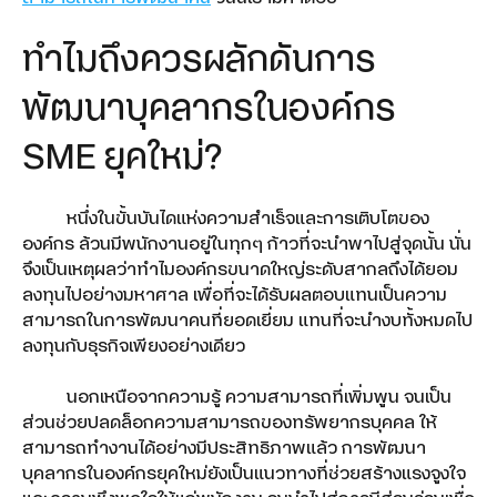
Microsoft 365
ทำไมถึงควรผลักดันการ
Teamwork
พัฒนาบุคลากรในองค์กร
5G FWA
SME ยุคใหม่?
True Gigatex Fiber
หนึ่งในขั้นบันไดแห่งความสำเร็จและการเติบโตของ
Business Fixed IP
องค์กร ล้วนมีพนักงานอยู่ในทุกๆ ก้าวที่จะนำพาไปสู่จุดนั้น นั่น
จึงเป็นเหตุผลว่าทำไมองค์กรขนาดใหญ่ระดับสากลถึงได้ยอม
Corporate Internet
ลงทุนไปอย่างมหาศาล เพื่อที่จะได้รับผลตอบแทนเป็นความ
Network Solution
สามารถในการพัฒนาคนที่ยอดเยี่ยม แทนที่จะนำงบทั้งหมดไป
ลงทุนกับธุรกิจเพียงอย่างเดียว
TRUE SD-WAN
นอกเหนือจากความรู้ ความสามารถที่เพิ่มพูน จนเป็น
Ethernet Fiber
ส่วนช่วยปลดล็อกความสามารถของทรัพยากรบุคคล ให้
สามารถทำงานได้อย่างมีประสิทธิภาพแล้ว การพัฒนา
Domain Name & Web Hosting
บุคลากรในองค์กรยุคใหม่ยังเป็นแนวทางที่ช่วยสร้างแรงจูงใจ