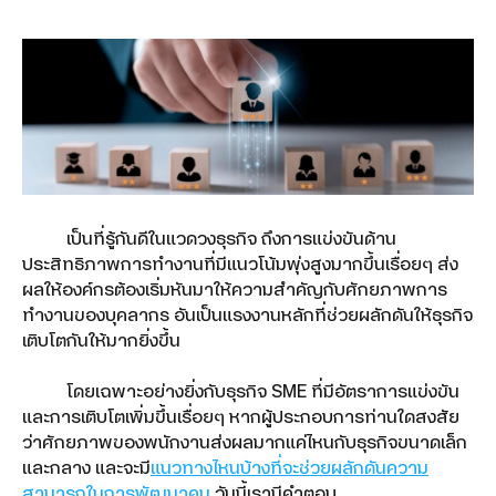
dtac Mobile Security
Smart Connect
SMS Marketing
เป็นที่รู้กันดีในแวดวงธุรกิจ ถึงการแข่งขันด้าน
ประสิทธิภาพการทำงานที่มีแนวโน้มพุ่งสูงมากขึ้นเรื่อยๆ ส่ง
Location-based Messaging
ผลให้องค์กรต้องเริ่มหันมาให้ความสำคัญกับศักยภาพการ
ทำงานของบุคลากร อันเป็นแรงงานหลักที่ช่วยผลักดันให้ธุรกิจ
Interactive Messaging
เติบโตกันให้มากยิ่งขึ้น
Multimedia Messaging
โดยเฉพาะอย่างยิ่งกับธุรกิจ SME ที่มีอัตราการแข่งขัน
และการเติบโตเพิ่มขึ้นเรื่อยๆ หากผู้ประกอบการท่านใดสงสัย
Google Workspace
ว่าศักยภาพของพนักงานส่งผลมากแค่ไหนกับธุรกิจขนาดเล็ก
และกลาง และจะมี
แนวทางไหนบ้างที่จะช่วยผลักดันความ
Google Workspace for Education
สามารถในการพัฒนาคน
วันนี้เรามีคำตอบ