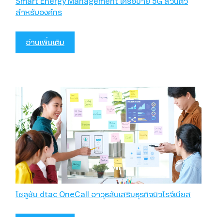
Smart Energy Management เครือข่าย 5G ส่วนตัว
สำหรับองค์กร
อ่านเพิ่มเติม
โซลูชัน dtac OneCall อาวุธลับเสริมธุรกิจนิวโรจีเนียส